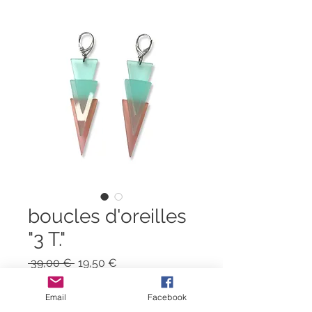
boucles d'oreilles
"3 T."
Prix
Prix
 39,00 € 
19,50 €
original
promotionnel
Quantité
*
Email
Facebook