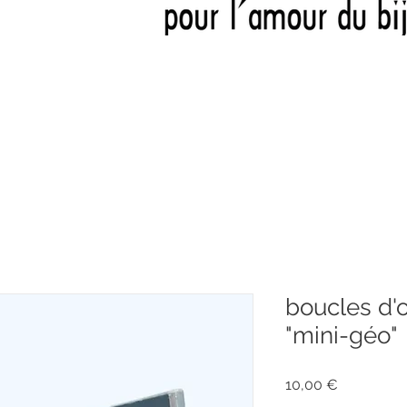
boucles d'o
"mini-géo"
Prix
10,00 €