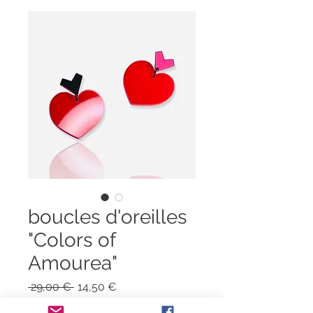
boucles d'oreilles
"Colors of
Amourea"
Prix
Prix
 29,00 € 
14,50 €
original
promotionnel