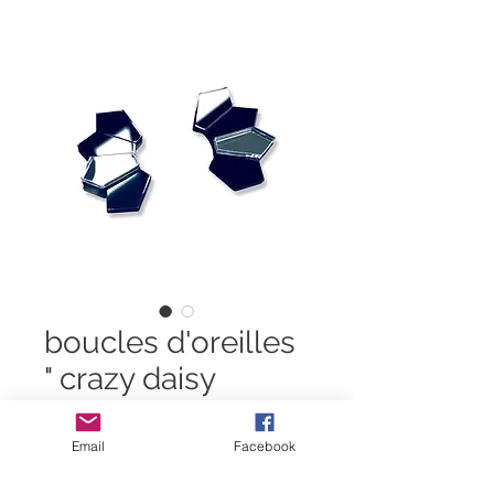
boucles d'oreilles
" crazy daisy
petals"
Email
Facebook
Prix
Prix
 39,00 € 
19,00 €
original
promotionnel