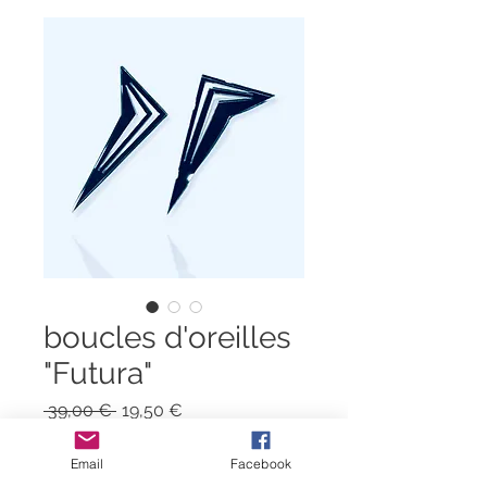
boucles d'oreilles
"Futura"
Prix
Prix
 39,00 € 
19,50 €
original
promotionnel
Quantité
*
Email
Facebook