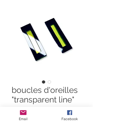
boucles d'oreilles
"transparent line"
Prix
Prix
 30,00 € 
15,00 €
original
promotionnel
Email
Facebook
Quantité
*