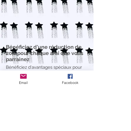
Bénéficiez d'une réduction de
20% pour chaque ami que vous
parrainez
Bénéficiez d'avantages spéciaux pour
vous et vos amis
Email
Facebook
Offrez à vos amis une réduction de 10%.
S'applique à l'article le moins cher du panier.
Bénéficiez d'une réduction de 20% pour
chaque ami qui passe une commande.
S'applique à l'article le moins cher du panier.
Se connecter pour parrainer